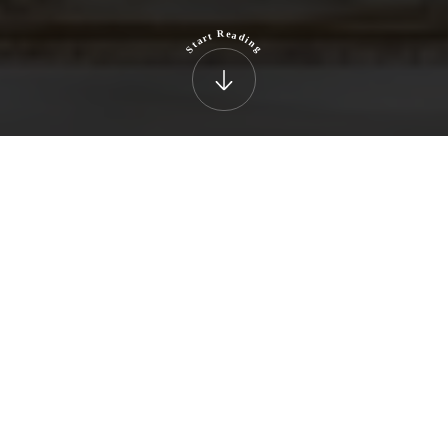
R
e
a
t
d
r
i
a
n
t
S
g