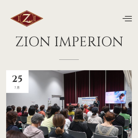
ZION
IMPERION
25
7月