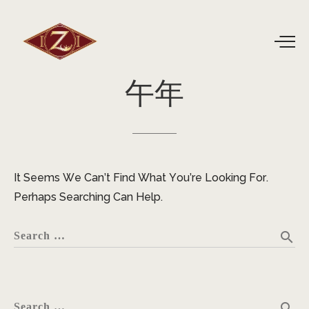
午年
It Seems We Can’t Find What You’re Looking For.
Perhaps Searching Can Help.
search
Search …
search
Search …